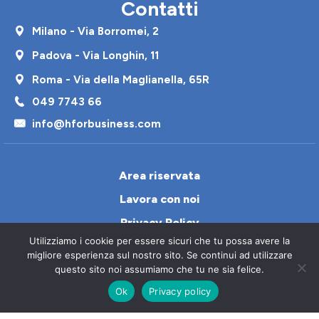
Contatti
Milano - Via Borromei, 2
Padova - Via Longhin, 11
Roma - Via della Maglianella, 65R
049 7743 66
info@hforbusiness.com
Area riservata
Lavora con noi
Privacy Policy
Utilizziamo i cookie per essere sicuri che tu possa avere la
Cookie Policy
migliore esperienza sul nostro sito. Se continui ad utilizzare
Contatti
questo sito noi assumiamo che tu ne sia felice.
Ok
Privacy policy
Italiano
© 2026 All Rights Reserved H4Business S.p.a. – P.I