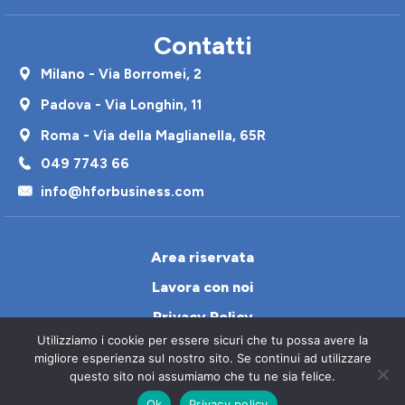
Contatti
Milano - Via Borromei, 2
Padova - Via Longhin, 11
Roma - Via della Maglianella, 65R
049 7743 66
info@hforbusiness.com
Area riservata
Lavora con noi
Privacy Policy
Utilizziamo i cookie per essere sicuri che tu possa avere la
Cookie Policy
migliore esperienza sul nostro sito. Se continui ad utilizzare
Contatti
questo sito noi assumiamo che tu ne sia felice.
Ok
Privacy policy