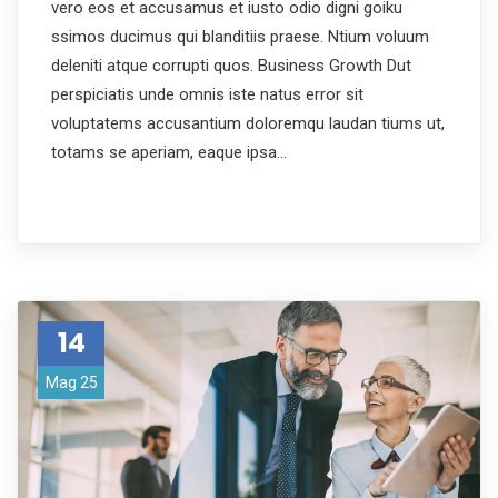
vero eos et accusamus et iusto odio digni goiku
ssimos ducimus qui blanditiis praese. Ntium voluum
deleniti atque corrupti quos. Business Growth Dut
perspiciatis unde omnis iste natus error sit
voluptatems accusantium doloremqu laudan tiums ut,
totams se aperiam, eaque ipsa…
14
Mag 25