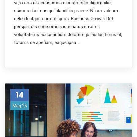
vero eos et accusamus et iusto odio digni goiku
ssimos ducimus qui blanditiis praese. Ntium voluum
deleniti atque corrupti quos. Business Growth Dut
perspiciatis unde omnis iste natus error sit
voluptatems accusantium doloremqu laudan tiums ut,
totams se aperiam, eaque ipsa…
14
Mag 25