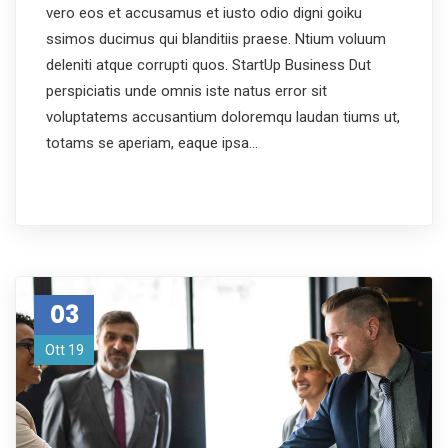
vero eos et accusamus et iusto odio digni goiku
ssimos ducimus qui blanditiis praese. Ntium voluum
deleniti atque corrupti quos. StartUp Business Dut
perspiciatis unde omnis iste natus error sit
voluptatems accusantium doloremqu laudan tiums ut,
totams se aperiam, eaque ipsa…
03
Ott 19